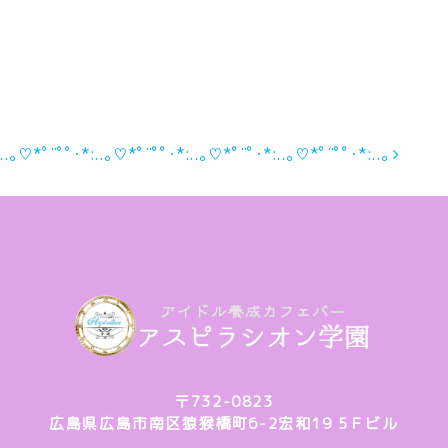
:..｡♡*ﾟ¨ﾟﾟ･*:..｡♡*ﾟ¨ﾟﾟ･*:..｡♡*ﾟ¨ﾟ･*:..｡♡*ﾟ¨ﾟﾟ･*:..｡
〒732-0823
広島県広島市南区猿猴橋町6-2宏和19 5Ｆビル