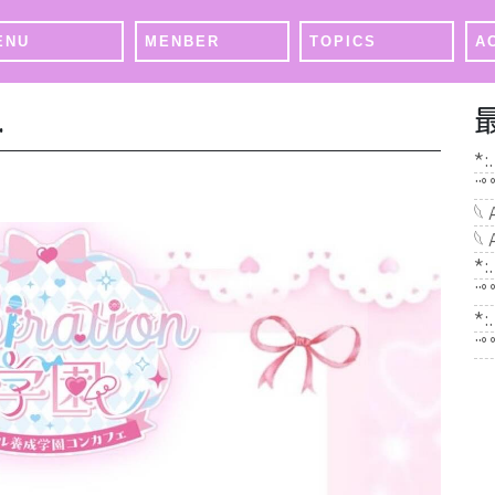
ENU
MENBER
TOPICS
A
.
*:
¨ﾟ
𓆩
𓆩
*:
¨ﾟ
*:
¨ﾟ