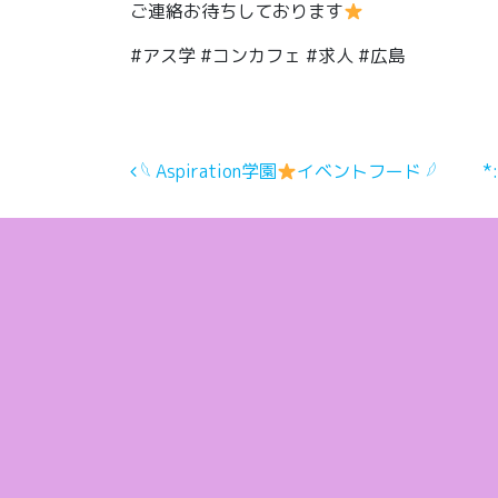
ご連絡お待ちしております
#アス学 #コンカフェ #求人 #広島
投稿ナビゲーション
𓆩 Aspiration学園
イベントフード 𓆪
*