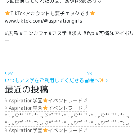
今回出演してくれたのは、あやせ×めあり♡
TikTokアカウントも要チェックです
www.tiktok.com/@aspirationgirls
#広島 #コンカフェ#アス学 #求人 #fyp #可憐なアイボリ
ー
投稿ナビゲーション
୨୧┈┈┈┈┈┈┈┈┈┈┈┈┈┈┈୨୧
いつもアス学をご利用してくださる皆様へ
最近の投稿
𓆩 Aspiration学園
イベントフード 𓆪
𓆩 Aspiration学園
イベントフード 𓆪
*:..｡♡*ﾟ¨ﾟﾟ･*:..｡♡*ﾟ¨ﾟﾟ･*:..｡♡*ﾟ¨ﾟ･*:..｡♡*ﾟ¨ﾟﾟ･*:..｡
*:..｡♡*ﾟ¨ﾟﾟ･*:..｡♡*ﾟ¨ﾟﾟ･*:..｡♡*ﾟ¨ﾟ･*:..｡♡*ﾟ¨ﾟﾟ･*:..｡
𓆩 Aspiration学園
イベントフード 𓆪