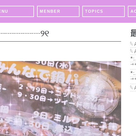
ENU
MENBER
TOPICS
A
┈┈┈┈┈୨୧
𓆩
𓆩
*:
¨ﾟ
*:
¨ﾟ
𓆩