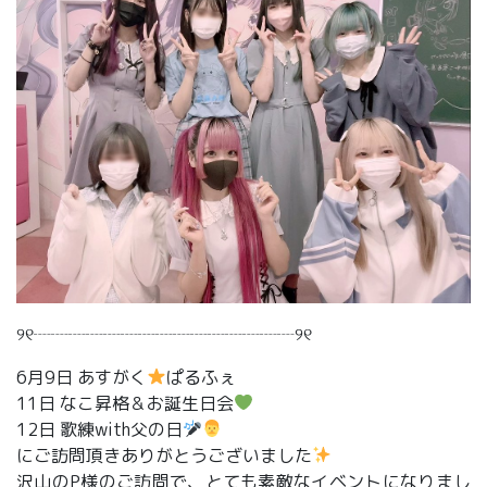
୨୧┈┈┈┈┈┈┈┈┈┈┈┈┈┈┈୨୧
6月9日 あすがく
ぱるふぇ
11日 なこ昇格＆お誕生日会
12日 歌練with父の日
にご訪問頂きありがとうございました
沢山のP様のご訪問で、とても素敵なイベントになりまし