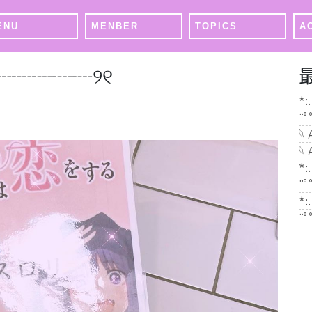
ENU
MENBER
TOPICS
A
┈┈┈┈┈୨୧
*:
¨ﾟ
𓆩
𓆩
*:
¨ﾟ
*:
¨ﾟ