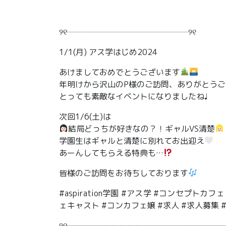
୨୧┈┈┈┈┈┈┈┈┈┈┈┈┈┈┈୨୧
1/1(月) アス学はじめ2024
あけましておめでとうございます
年明けから沢山のP様のご訪問、ありがとうご
とっても素敵なイベントになりましたね♩
次回1/6(土)は
結局どっちが好きなの？！ギャルVS清楚
学園生はギャルと清楚に別れてお出迎え
あーんしてもらえる特典も…
皆様のご訪問をお待ちしております
#aspiration学園 #アス学 #コンセプト
ェキャスト #コンカフェ嬢 #求人 #求人募集
୨୧┈┈┈┈┈┈┈┈┈┈┈┈┈┈┈┈┈┈┈┈