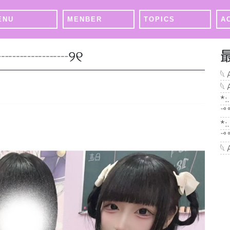
ENU
MENBER
TOPICS
A
┈┈┈┈┈୨୧
𓆩
𓆩
*:
¨ﾟ
*:
¨ﾟ
𓆩